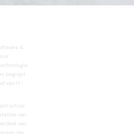
oftware &
voor
 technologie
, begrijpt
d van IT-
astructuur
staties van
erdeel van
singen die