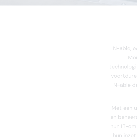
N-able, 
Mon
technologie
voortdure
N-able d
Met een u
en beheers
hun IT-om
hun inzet