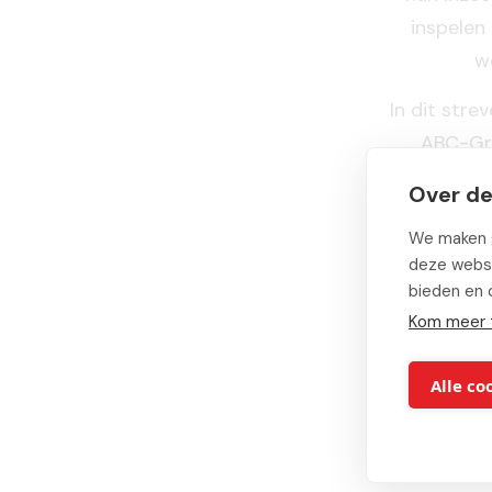
inspelen
w
In dit stre
ABC-Gro
vooruitstr
Over de
ICT-toep
We maken g
assortim
deze websi
bieden en 
Kom meer 
Ten slo
Hierdoor
Alle co
van