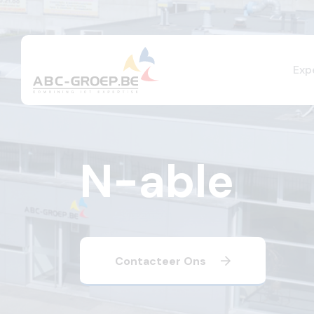
Exp
N-able
Contacteer Ons