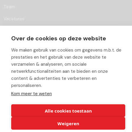
Team
Vacatures
Blog
Over de cookies op deze website
Partners
We maken gebruik van cookies om gegevens m.b.t. de
Contact
prestaties en het gebruik van deze website te
verzamelen & analyseren, om sociale
Werken bij ABC
netwerkfunctionaliteiten aan te bieden en onze
content & advertenties te verbeteren en
personaliseren.
Kom meer te weten
© Copyright 2026 ABC-Groep |
Cookie verklaring
|
Beheer uw
cookies
|
Privacy verklaring
|
Disclaimer
Alle cookies toestaan
Weigeren