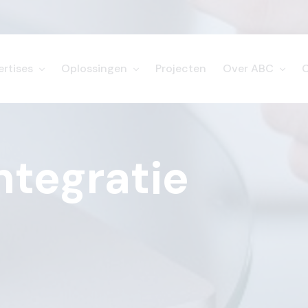
ertises
Oplossingen
Projecten
Over ABC
ntegratie