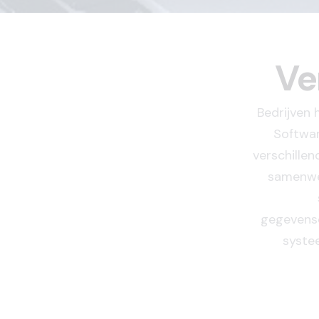
Ve
Bedrijven 
Softwar
verschille
samenwer
gegevensc
systee