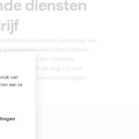
nde diensten
ijf
erschillende voordelen, waaronder een
de gegevensnauwkeurigheid, betere
de mogelijkheid om complexe
 Het maakt ook de weg vrij voor
benutten van nieuwe technologieën.
ruik van
iten aan te
llingen
n