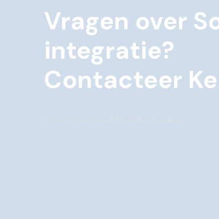
Vragen over S
integratie?
Contacteer Ke
U kan ons met e-mail of telefoon bereiken.