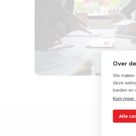
Over de
We maken g
deze websi
bieden en 
Kom meer 
Alle co