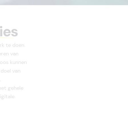
ies
rk te doen.
eren van
loos kunnen
 doel van
,
het gehele
igitale