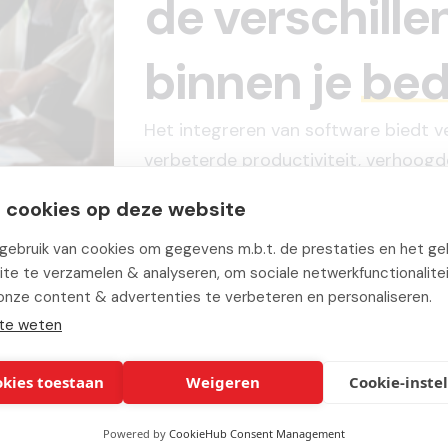
de verschille
binnen je
bedr
Het integreren van software biedt v
verbeterde productiviteit, verhoog
samenwerking tussen systemen en 
 cookies op deze website
bedrijfsprocessen te automatiseren.
schaalbaarheid, flexibiliteit en het 
ebruik van cookies om gegevens m.b.t. de prestaties en het geb
te te verzamelen & analyseren, om sociale netwerkfunctionalite
onze content & advertenties te verbeteren en personaliseren.
te weten
okies toestaan
Weigeren
Cookie-inste
Andere
oplossinge
Powered by
CookieHub Consent Management