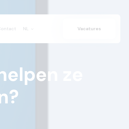
Contact
NL
Vacatures
helpen ze
en?