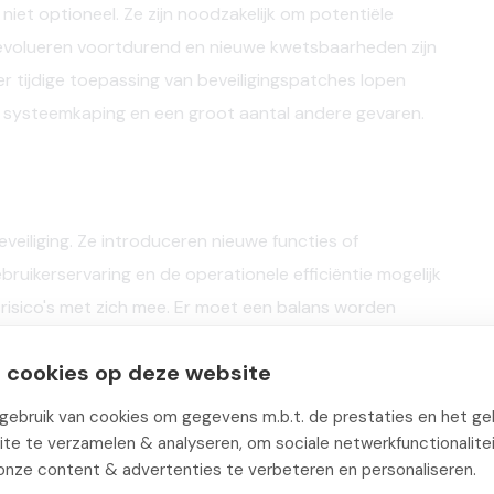
iet optioneel. Ze zijn noodzakelijk om potentiële
evolueren voortdurend en nieuwe kwetsbaarheden zijn
r tijdige toepassing van beveiligingspatches lopen
, systeemkaping en een groot aantal andere gevaren.
eiliging. Ze introduceren nieuwe functies of
ruikerservaring en de operationele efficiëntie mogelijk
risico's met zich mee. Er moet een balans worden
kheden en de noodzaak om een veilig systeem te
 cookies op deze website
 installeren en welke je moet negeren is een
n vertrouwde IT-professionals.
ebruik van cookies om gegevens m.b.t. de prestaties en het geb
te te verzamelen & analyseren, om sociale netwerkfunctionalite
onze content & advertenties te verbeteren en personaliseren.
operaties