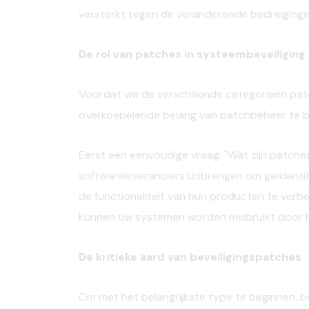
versterkt tegen de veranderende bedreigingen
De rol van patches in systeembeveiliging
Voordat we de verschillende categorieën patc
overkoepelende belang van patchbeheer te be
Eerst een eenvoudige vraag: "Wat zijn patche
softwareleveranciers uitbrengen om geïdenti
de functionaliteit van hun producten te verb
kunnen uw systemen worden misbruikt door h
De kritieke aard van beveiligingspatches
Om met het belangrijkste type te beginnen: b