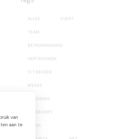
ALLES
EVENT
TEAM
BETROKKENHEID
VERTROUWEN
ICT BEHEER
MS365
OPLEIDING
JAVASCRIPT
ruik van
iten aan te
GROEI
SECURITY
.NET