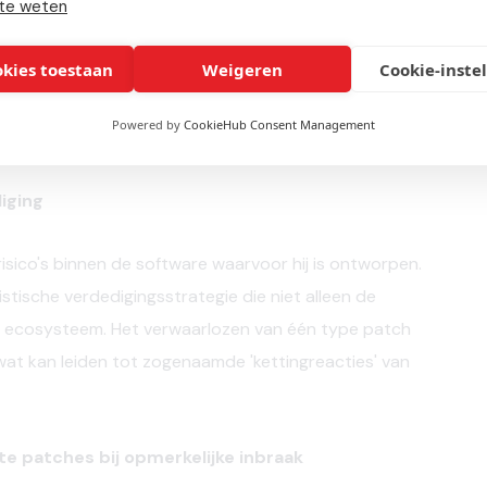
te weten
rvoor te zorgen dat de software van je systeem soepel
okies toestaan
Weigeren
Cookie-inste
sturingsomgevingen. Incompatibiliteit kan leiden tot
een directe impact heeft op je bedrijfsvoering en
Powered by
CookieHub Consent Management
iging
risico's binnen de software waarvoor hij is ontworpen.
tische verdedigingsstrategie die niet alleen de
e ecosysteem. Het verwaarlozen van één type patch
 wat kan leiden tot zogenaamde 'kettingreacties' van
e patches bij opmerkelijke inbraak