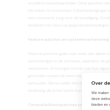
ontdekte kwetsbaarheden. Deze patches zijn n
inbreuken te voorkomen. Cyberbedreigingen 
een constante zorg voor de beveiliging. Zonde
bedrijven het risico op gegevensschendingen
Feature patches en systeemverbetering
Feature patches gaan over meer dan alleen bev
verbeteringen in de software, waardoor de geb
verbeteren. Ze brengen echter ook hun eigen 
gevonden tussen de wens naar extra mogelij
Over de
behouden. Weten welke functiepatches je moet
beslissing die je het beste kunt overlaten aa
We maken g
deze websi
bieden en 
Compatibiliteitspatches voor vloeiende 