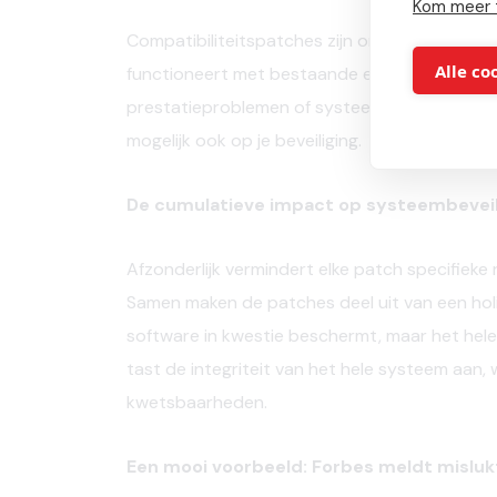
Kom meer 
Compatibiliteitspatches zijn ontworpen om e
Alle co
functioneert met bestaande en bijgewerkte be
prestatieproblemen of systeemstoringen, wat 
mogelijk ook op je beveiliging.
De cumulatieve impact op systeembeveil
Afzonderlijk vermindert elke patch specifieke 
Samen maken de patches deel uit van een holis
software in kwestie beschermt, maar het hel
tast de integriteit van het hele systeem aan,
kwetsbaarheden.
Een mooi voorbeeld: Forbes meldt mislukt