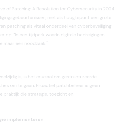
ive of Patching: A Resolution for Cybersecurity in 2024
ligingsgebeurtenissen, met als hoogtepunt een grote
an patching als vitaal onderdeel van cyberbeveiliging
r op: "In een tijdperk waarin digitale bedreigingen
ze maar een noodzaak."
elzijdig is, is het cruciaal om gestructureerde
ches om te gaan. Proactief patchbeheer is geen
 praktijk die strategie, toezicht en
gie implementeren