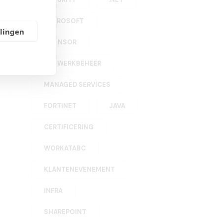
MICROSOFT
llingen
SPONSOR
NETWERKBEHEER
MANAGED SERVICES
FORTINET
JAVA
CERTIFICERING
WORKATABC
KLANTENEVENEMENT
INFRA
SHAREPOINT