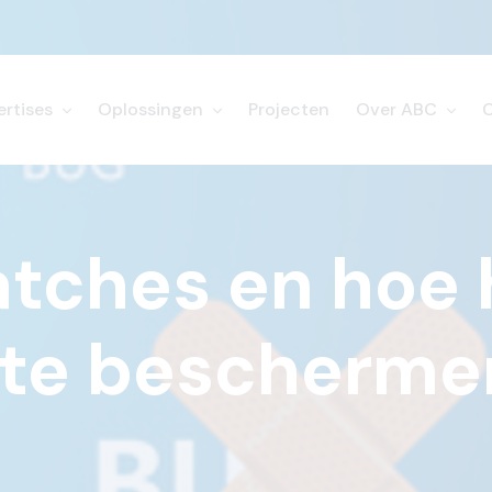
ertises
Oplossingen
Projecten
Over ABC
atches en hoe 
f te bescherm