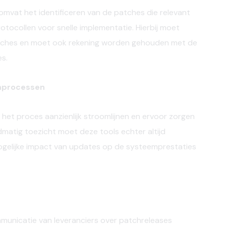
vat het identificeren van de patches die relevant
otocollen voor snelle implementatie. Hierbij moet
patches en moet ook rekening worden gehouden met de
es.
hprocessen
t proces aanzienlijk stroomlijnen en ervoor zorgen
dmatig toezicht moet deze tools echter altijd
mogelijke impact van updates op de systeemprestaties
municatie van leveranciers over patchreleases