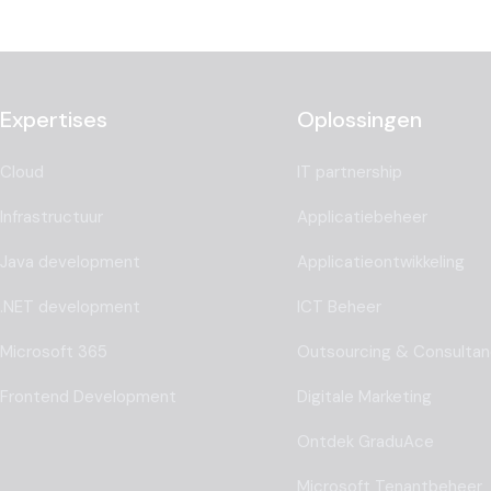
Expertises
Oplossingen
Cloud
IT partnership
Infrastructuur
Applicatiebeheer
Java development
Applicatieontwikkeling
.NET development
ICT Beheer
Microsoft 365
Outsourcing & Consulta
Frontend Development
Digitale Marketing
Ontdek GraduAce
Microsoft Tenantbeheer