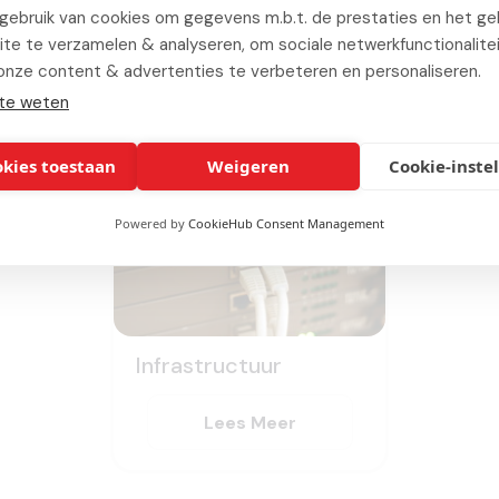
ebruik van cookies om gegevens m.b.t. de prestaties en het geb
te te verzamelen & analyseren, om sociale netwerkfunctionalite
erelateerde
experti
onze content & advertenties te verbeteren en personaliseren.
te weten
okies toestaan
Weigeren
Cookie-inste
Powered by
CookieHub Consent Management
Infrastructuur
Lees Meer