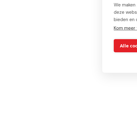
We maken g
deze websi
G
bieden en 
Kom meer 
Alle co