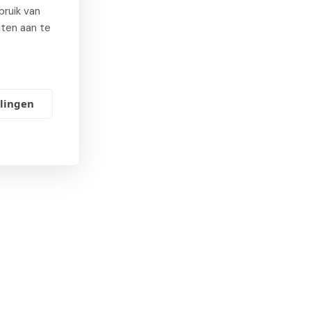
ruik van
iten aan te
ses
llingen