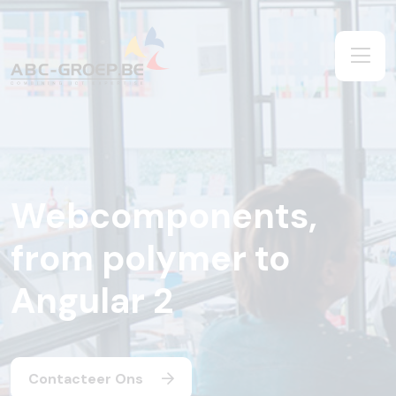
Webcomponents,
from polymer to
Angular 2
Contacteer Ons