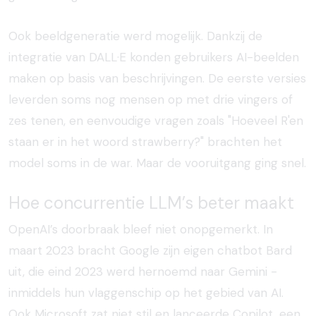
Ook beeldgeneratie werd mogelijk. Dankzij de
integratie van DALL·E konden gebruikers AI-beelden
maken op basis van beschrijvingen. De eerste versies
leverden soms nog mensen op met drie vingers of
zes tenen, en eenvoudige vragen zoals "Hoeveel R'en
staan er in het woord strawberry?" brachten het
model soms in de war. Maar de vooruitgang ging snel.
Hoe concurrentie LLM’s beter maakt
OpenAI’s doorbraak bleef niet onopgemerkt. In
maart 2023 bracht Google zijn eigen chatbot Bard
uit, die eind 2023 werd hernoemd naar Gemini -
inmiddels hun vlaggenschip op het gebied van AI.
Ook Microsoft zat niet stil en lanceerde Copilot, een