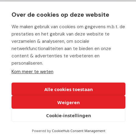
Team
Over de cookies op deze website
Vacatures
We maken gebruik van cookies om gegevens m.b.t. de
Blog
prestaties en het gebruik van deze website te
verzamelen & analyseren, om sociale
Partners
netwerkfunctionaliteiten aan te bieden en onze
content & advertenties te verbeteren en
Contact
personaliseren.
Werken bij ABC
Kom meer te weten
Alle cookies toestaan
Weigeren
© Copyright 2026 ABC-Groep |
Cookie verklaring
|
Beheer uw
cookies
|
Privacy verklaring
|
Disclaimer
Cookie-instellingen
Powered by
CookieHub Consent Management