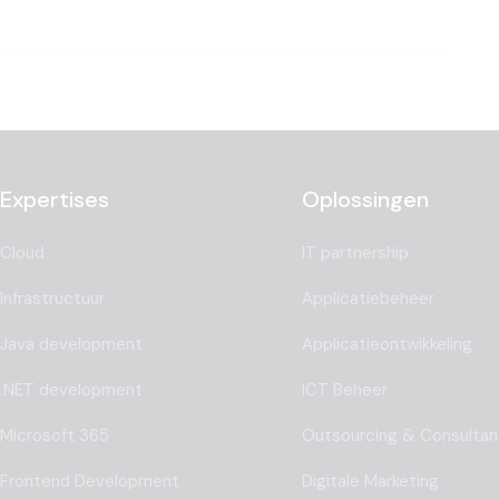
Expertises
Oplossingen
Cloud
IT partnership
Infrastructuur
Applicatiebeheer
Java development
Applicatieontwikkeling
.NET development
ICT Beheer
Microsoft 365
Outsourcing & Consulta
Frontend Development
Digitale Marketing