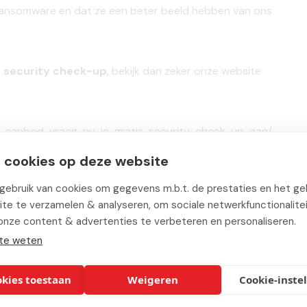
 ransomware en dat ze een beter beeld hebben van ons
s security check-up
, bekijk dan zeker onze website
y-aanbod-vraag-nu-je-gratis-security-check-up-aan/
 cookies op deze website
ebruik van cookies om gegevens m.b.t. de prestaties en het geb
te te verzamelen & analyseren, om sociale netwerkfunctionalite
onze content & advertenties te verbeteren en personaliseren.
te weten
okies toestaan
Weigeren
Cookie-inste