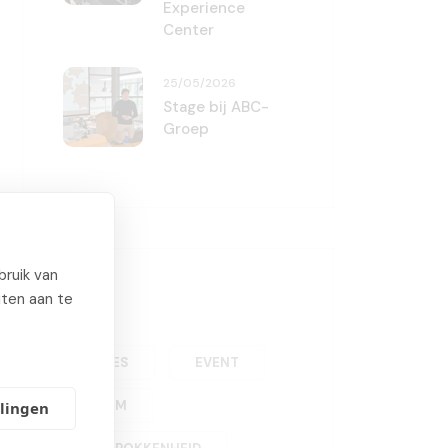
Experience
Center
25/05/2026
Stage bij ABC-
Groep
ruik van
Tags
iten aan te
ALLES
EVENT
TEAM
llingen