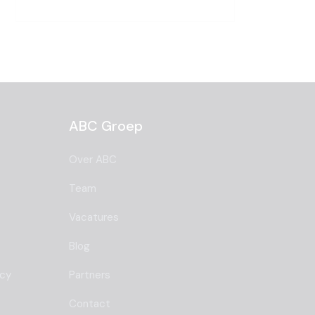
ABC Groep
Over ABC
Team
Vacatures
Blog
ncy
Partners
Contact