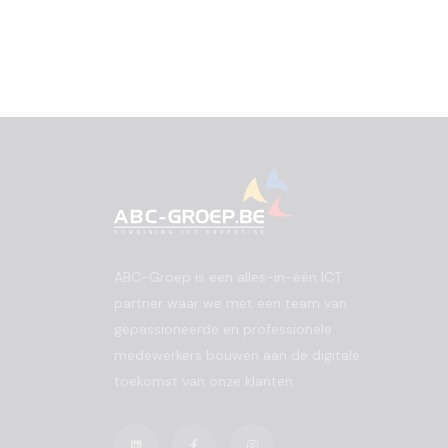
ABC-Groep is een alles-in-één ICT
partner waar we met een team van
gepassioneerde en professionele
medewerkers bouwen aan de digitale
toekomst van onze klanten.