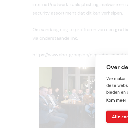
internet/netwerk zoals phishing, malware en
security assortiment dat dit kan verhelpen.
Om vandaag nog te profiteren van een
grati
via onderstaande link.
https://www.abc-groep.be/blog/abc-securit
Over de
We maken g
deze websi
bieden en 
Kom meer 
Alle co