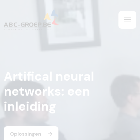
Artifical neural
networks: een
inleiding
Oplossingen