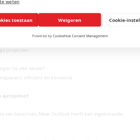
te weten
okies toestaan
Weigeren
Cookie-inste
Powered by
CookieHub Consent Management
rden
bewaard.
Standaard
zijn
dat
er
vaak
maar 10 of
nge
projecten.
oegen
bij
elke
versie?
ansparant,
efficiënt
én
stressvrij.
p autopiloot
mi van berichten. Maar Outlook heeft een ingebouwde