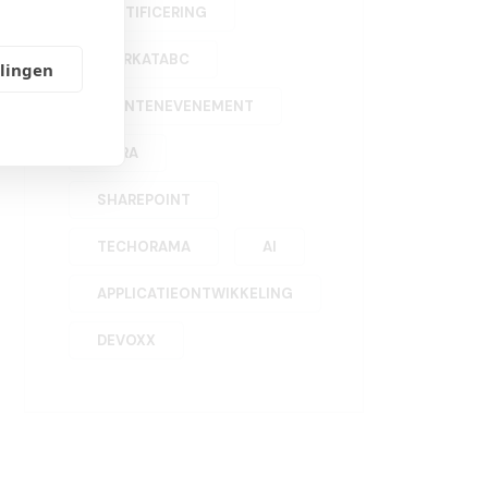
CERTIFICERING
WORKATABC
llingen
KLANTENEVENEMENT
INFRA
SHAREPOINT
TECHORAMA
AI
APPLICATIEONTWIKKELING
DEVOXX