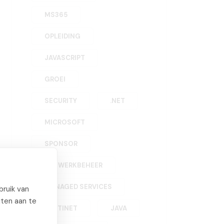
MS365
OPLEIDING
JAVASCRIPT
GROEI
SECURITY
.NET
MICROSOFT
SPONSOR
NETWERKBEHEER
MANAGED SERVICES
ruik van
iten aan te
FORTINET
JAVA