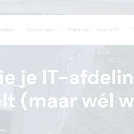
ertises
Oplossingen
Projecten
Over ABC
e je IT-afdelin
elt (maar wél wi