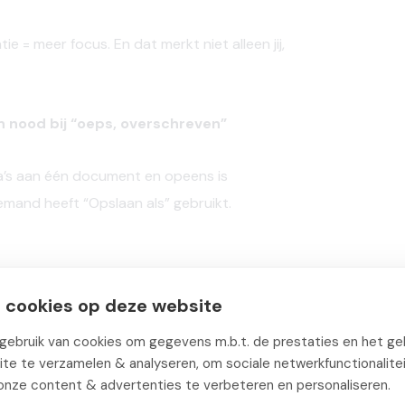
atie
=
meer
focus. En
dat
merkt
niet
alleen
jij,
in nood bij “oeps, overschreven”
a’s
aan
één
document
en
opeens
is
iemand
heeft
“
Opslaan
als”
gebruikt.
 cookies op deze website
t letterlijk terugspoelen naar een vorige versie met één
ebruik van cookies om gegevens m.b.t. de prestaties en het geb
te te verzamelen & analyseren, om sociale netwerkfunctionalite
onze content & advertenties te verbeteren en personaliseren.