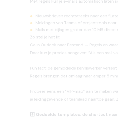
Met regels kun je e-mails automatisch laten s
Nieuwsbrieven rechtstreeks naar een “Lat
Meldingen van Teams of projecttools naar
Mails met bijlagen groter dan 10 MB direc
Zo
stel
je het in:
Ga in Outlook
naar
Bestand
→ Regels
en
waar
Daar
kun
je
precies
aangeven: “Als
een
mail va
Fun fact:
de
gemiddelde
kenniswerker
verliest
Regels
brengen
dat
omlaag
naar
amper
5
min
Probeer
eens
een
“VIP-map”
aan
te
maken
wa
je
leidinggevende
of
teamlead
naartoe
gaan. Z
4️⃣ Gedeelde templates: de shortcut na