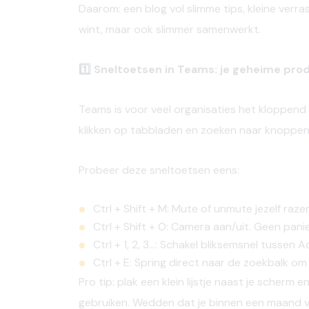
Daarom: een blog vol slimme tips, kleine verr
wint, maar ook slimmer samenwerkt.
1️⃣ Sneltoetsen in Teams: je geheime pro
Teams is voor veel organisaties het kloppend
klikken op tabbladen en zoeken naar knoppen
Probeer
deze
sneltoetsen
eens:
Ctrl + Shift + M: Mute of unmute jezelf razen
Ctrl + Shift + O: Camera aan/uit. Geen pan
Ctrl + 1, 2, 3…: Schakel bliksemsnel tussen 
Ctrl + E: Spring direct naar de zoekbalk om
Pro tip:
plak een klein lijstje naast je scherm 
gebruiken. Wedden dat je binnen een maand vl