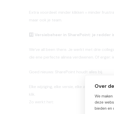
Extra
voordeel:
minder
klikken
= minder
frustr
maar
ook
je team.
2️⃣ Versiebeheer in SharePoint: je redder 
We’ve
all been there. Je
werkt
met
drie
colleg
die
ene
perfecte
alinea
verdwenen. Of
erger:
Goed nieuws:
SharePoint houdt alles bij.
Over de
Elke wijziging, elke versie, elke auteur. Je kun
klik.
We maken g
Zo werkt het:
deze websi
bieden en 