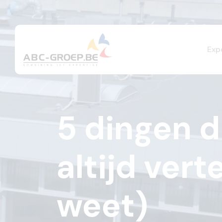
Exp
5 dingen di
altijd vert
weet)