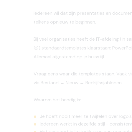
Iedereen wil dat zijn presentaties en documen
telkens opnieuw te beginnen.
Bij veel organisaties heeft de IT-afdeling (in
😉)
standaardtemplates
klaarstaan: PowerPo
Allemaal afgestemd op je huisstijl.
Vraag
eens
waar
die templates
staan. Vaak
v
via
Bestand
→ Nieuw →
Bedrijfssjablonen
.
Waarom het handig is:
Je hoeft nooit meer te twijfelen over logo’s
Iedereen werkt in dezelfde stijl = consiste
Het bespaart je letterlijk uren aan opmaak