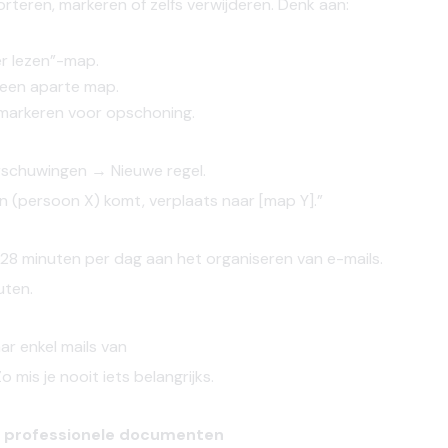
orteren, markeren of zelfs verwijderen. Denk aan:
er lezen”-map.
 een aparte map.
t markeren voor opschoning.
schuwingen
→
Nieuwe
regel
.
n (
persoon
X)
komt,
verplaats
naar
[map Y].”
28
minuten
per
dag
aan
het
organiseren
van e-mails.
uten.
ar
enkel
mails van
o mis je nooit
iets
belangrijks.
ar professionele documenten