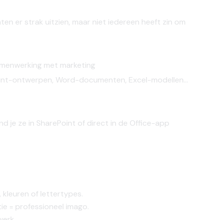
ten er strak uitzien, maar niet iedereen heeft zin om
 samenwerking met marketing
int-ontwerpen, Word-documenten, Excel-modellen…
ind
je ze in SharePoint of direct in de Office-app
, kleuren of lettertypes.
ntie = professioneel imago.
werk.