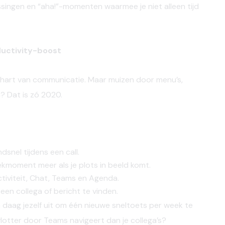
assingen en “aha!”-momenten waarmee je niet alleen tijd
ductivity-boost
 hart van communicatie. Maar muizen door menu’s,
? Dat is zó 2020.
dsnel tijdens een call.
iekmoment meer als je plots in beeld komt.
Activiteit, Chat, Teams en Agenda.
 een collega of bericht te vinden.
en daag jezelf uit om één nieuwe sneltoets per week te
otter door Teams navigeert dan je collega’s?