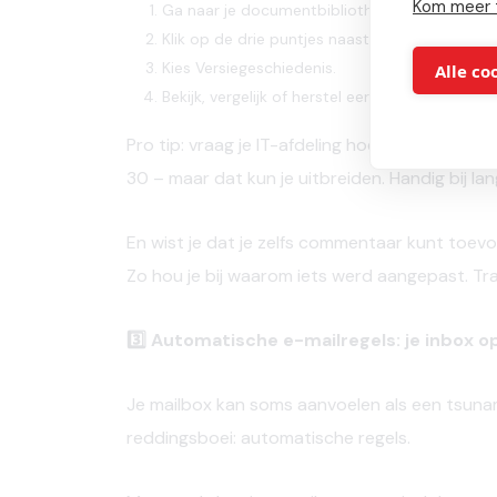
Kom meer 
Ga naar je documentbibliotheek.
Klik op de drie puntjes naast je bestand.
Kies Versiegeschiedenis.
Alle co
Bekijk, vergelijk of herstel eerdere versies.
Pro tip:
vraag
je IT-
afdeling
hoeveel
versies
wo
30 – maar
dat
kun
je
uitbreiden.
Handig
bij
la
En
wist
je
dat
je
zelfs
commentaar
kunt
toev
Zo
hou
je
bij
waarom
iets
werd
aangepast.
Tr
3️⃣ Automatische e-mailregels: je inbox o
Je mailbox kan soms aanvoelen als een tsuna
reddingsboei:
automatische regels
.