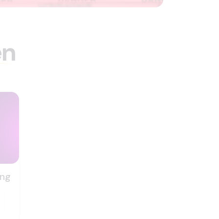
en
ing