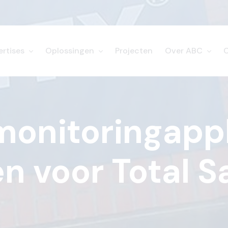
ertises
Oplossingen
Projecten
Over ABC
monitoringappl
n voor Total S