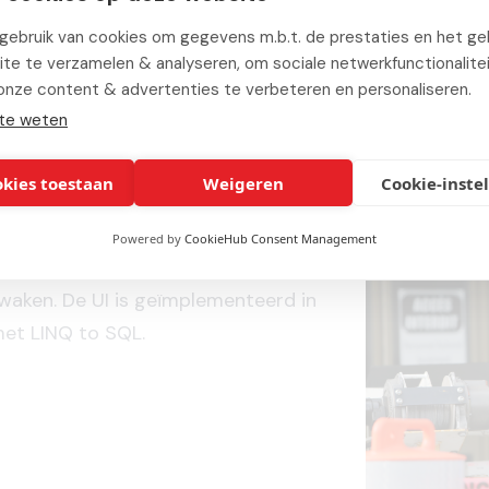
multi-threaded. Wanneer er zich fo
ebruik van cookies om gegevens m.b.t. de prestaties en het geb
zal het systeem zich daarvan automa
te te verzamelen & analyseren, om sociale netwerkfunctionalite
opnieuw opstarten.
onze content & advertenties te verbeteren en personaliseren.
te weten
okies toestaan
Weigeren
Cookie-inste
Powered by
CookieHub Consent Management
sktop applicatie die een operator in
ewaken. De UI is geïmplementeerd in
et LINQ to SQL.