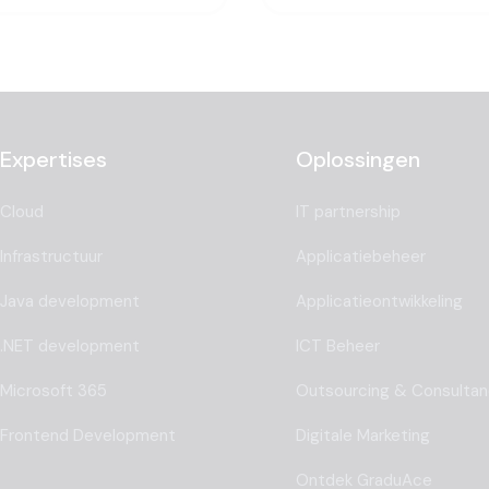
Expertises
Oplossingen
Cloud
IT partnership
Infrastructuur
Applicatiebeheer
Java development
Applicatieontwikkeling
.NET development
ICT Beheer
Microsoft 365
Outsourcing & Consulta
Frontend Development
Digitale Marketing
Ontdek GraduAce