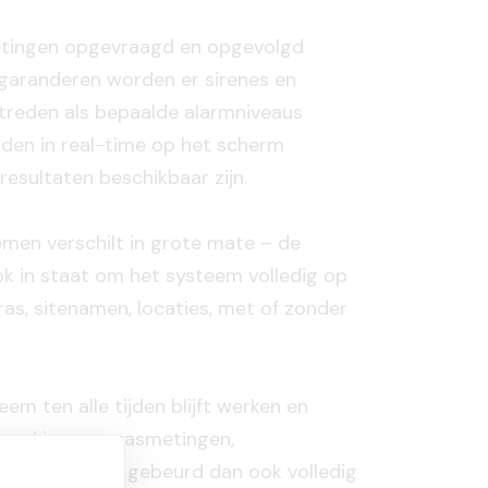
etingen opgevraagd en opgevolgd
 garanderen worden er sirenes en
treden als bepaalde alarmniveaus
den in real-time op het scherm
esultaten beschikbaar zijn.
men verschilt in grote mate – de
ok in staat om het systeem volledig op
as, sitenamen, locaties, met of zonder
em ten alle tijden blijft werken en
erwerking van gasmetingen,
en en sirenes gebeurd dan ook volledig