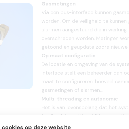
Gasmetingen
Via een bus-interface kunnen gasm
worden. Om de veiligheid te kunnen
alarmen aangestuurd die in werking 
overschreden worden. Metingen wor
getoond en geupdate zodra nieuwe r
Op maat configuratie
De locatie en omgeving van de syste
interface stelt een beheerder dan o
maat te configureren: hoeveel camer
gasmetingen of alarmen...
Multi-threading en autonomie
Het is van levensbelang dat het syste
feedback in realtime blijft geven. V
camerabeelden, aansturen van alarm
 cookies op deze website