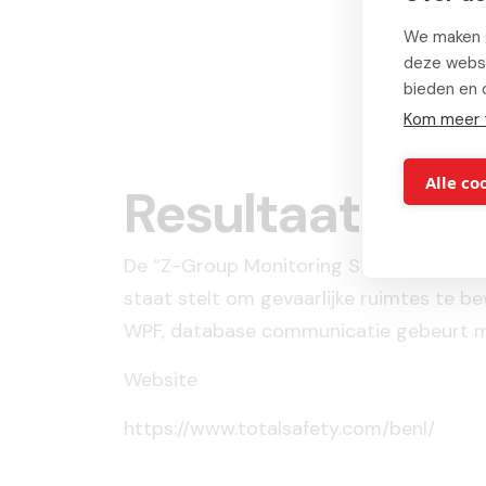
We maken g
deze websi
bieden en 
Kom meer 
Alle co
Resultaat
De “Z-Group Monitoring Suite” is een de
staat stelt om gevaarlijke ruimtes te b
WPF, database communicatie gebeurt m
Website
https://www.totalsafety.com/benl/