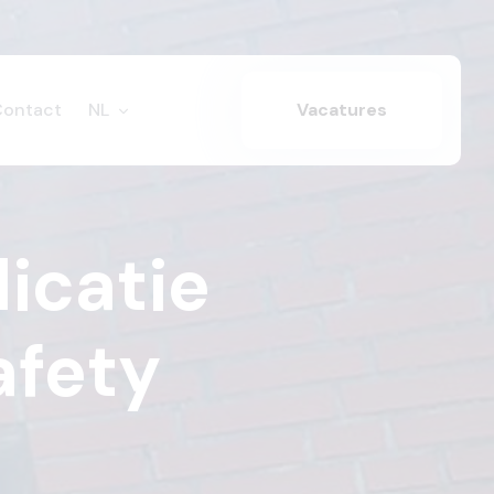
Contact
NL
Vacatures
icatie
afety