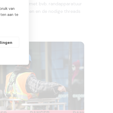
uten voordoen met bvb. randapparatuur
ruik van
tisch herstellen en de nodige threads
iten aan te
llingen