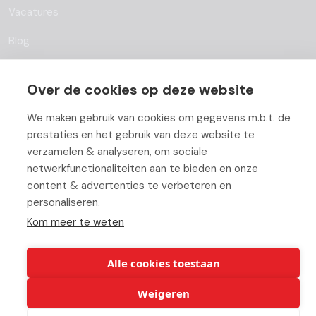
Vacatures
Blog
Partners
Over de cookies op deze website
Contact
We maken gebruik van cookies om gegevens m.b.t. de
Werken bij ABC
prestaties en het gebruik van deze website te
verzamelen & analyseren, om sociale
netwerkfunctionaliteiten aan te bieden en onze
content & advertenties te verbeteren en
personaliseren.
© Copyright 2026 ABC-Groep |
Cookie verklaring
|
Beheer uw
Kom meer te weten
cookies
|
Privacy verklaring
|
Disclaimer
Alle cookies toestaan
Weigeren