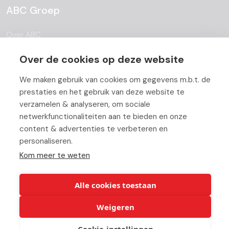
ABC Groep
Over ABC
Team
Over de cookies op deze website
Vacatures
We maken gebruik van cookies om gegevens m.b.t. de
prestaties en het gebruik van deze website te
Blog
verzamelen & analyseren, om sociale
netwerkfunctionaliteiten aan te bieden en onze
Partners
content & advertenties te verbeteren en
Contact
personaliseren.
Kom meer te weten
Werken bij ABC
Alle cookies toestaan
Weigeren
© Copyright 2026 ABC-Groep |
Cookie verklaring
|
Beheer uw
Cookie-instellingen