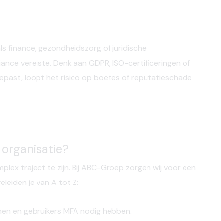
ls finance, gezondheidszorg of juridische
iance vereiste
. Denk aan GDPR, ISO-certificeringen of
epast, loopt het risico op boetes of reputatieschade
 organisatie?
ex traject te zijn. Bij
ABC-Groep
zorgen wij voor een
leiden je van A tot Z:
men en gebruikers MFA nodig hebben.