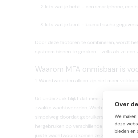
Iets wat je hebt
– een smartphone, een be
Iets wat je bent
– biometrische gegevens 
Door deze factoren te combineren, wordt het 
systeem binnen te geraken – zelfs als ze een
Waarom MFA onmisbaar is voo
1. Wachtwoorden alleen zijn niet meer voldoe
Uit onderzoek blijkt dat
meer dan 80% van de
Over de
zwakke wachtwoorden. Wachtwoorden kunnen m
We maken g
simpelweg doordat gebruikers te eenvoudige
deze websi
hergebruiken op verschillende platformen. MFA 
bieden en 
juiste wachtwoord komen ze zonder tweede ver