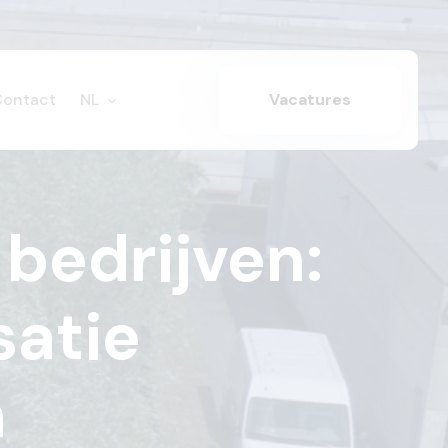
Contact
NL
Vacatures
bedrijven:
satie
n