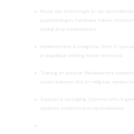
Keuze van technologie:
Er zijn verschillen
pushmeldingen, hardware tokens of biomet
bedrijf én je medewerkers.
Implementatie & integratie:
Onze IT-special
je dagelijkse werking wordt verstoord.
Training en adoptie:
Medewerkers meenemen i
zodat iedereen vlot en veilig kan werken m
Support & opvolging:
Cybersecurity is geen
updates, onderhoud en optimalisaties.