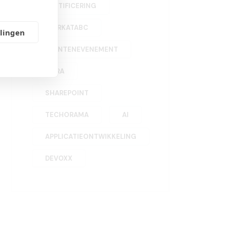
CERTIFICERING
WORKATABC
llingen
KLANTENEVENEMENT
INFRA
SHAREPOINT
TECHORAMA
AI
APPLICATIEONTWIKKELING
DEVOXX