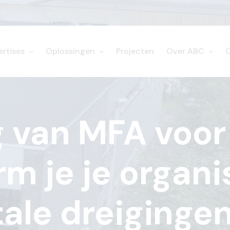
ertises
Oplossingen
Projecten
Over ABC
 van MFA voor 
m je je organi
tale dreiginge