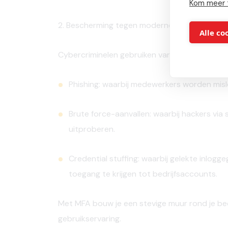
Kom meer 
2. Bescherming tegen moderne aanvalstechni
Alle co
Cybercriminelen gebruiken vandaag geavance
Phishing:
waarbij medewerkers worden misle
Brute force-aanvallen:
waarbij hackers vi
uitproberen.
Credential stuffing:
waarbij gelekte inlogg
toegang te krijgen tot bedrijfsaccounts.
Met MFA bouw je een stevige muur rond je bed
gebruikservaring.