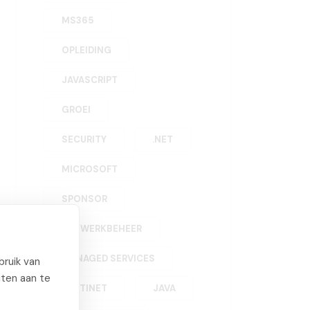
MS365
OPLEIDING
JAVASCRIPT
GROEI
SECURITY
.NET
MICROSOFT
SPONSOR
NETWERKBEHEER
MANAGED SERVICES
ruik van
iten aan te
FORTINET
JAVA