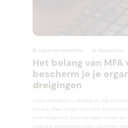
LIESJE VAN GINHOVEN
20/08/2025
Het belang van MFA v
bescherm je je organ
dreigingen
Cybercriminaliteit is vandaag de dag een reël
omvang. Waar vroeger een sterk wachtwoord v
meer het geval is. Cyberaanvallen worden geraff
omgeving niet goed beveiligen, lopen het ris