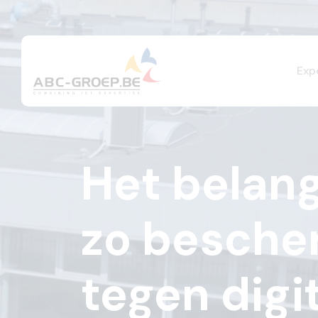
Exp
Het belang
zo bescher
tegen digi