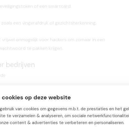
veiligingstoken of een smartcard.
zoals een vingerafdruk of gezichtsherkenning.
vrijwel onmogelijk voor hackers om zomaar in een
 wachtwoord te pakken krijgen.
r bedrijven
nde
 datalekken
veroorzaakt wordt door gestolen of
 cookies op deze website
akkelijk gelekt worden via phishing, datalekken of
ebruik van cookies om gegevens m.b.t. de prestaties en het geb
 combinaties kiezen en dezelfde wachtwoorden
te te verzamelen & analyseren, om sociale netwerkfunctionalite
maakt het hackers aanzienlijk moeilijker: zelfs mét het
onze content & advertenties te verbeteren en personaliseren.
ificatiefactor niet verder.