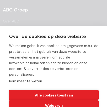
ABC Groep
Over ABC
Team
Over de cookies op deze website
Vacatures
We maken gebruik van cookies om gegevens m.b.t. de
Blog
prestaties en het gebruik van deze website te
verzamelen & analyseren, om sociale
Partners
netwerkfunctionaliteiten aan te bieden en onze
content & advertenties te verbeteren en
Contact
personaliseren.
Werken bij ABC
Kom meer te weten
Alle cookies toestaan
Weigeren
© Copyright 2026 ABC-Groep |
Cookie verklaring
|
Beheer uw