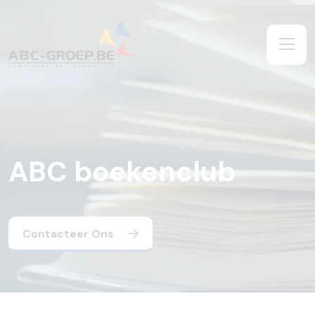
ABC boekenclub
Contacteer Ons