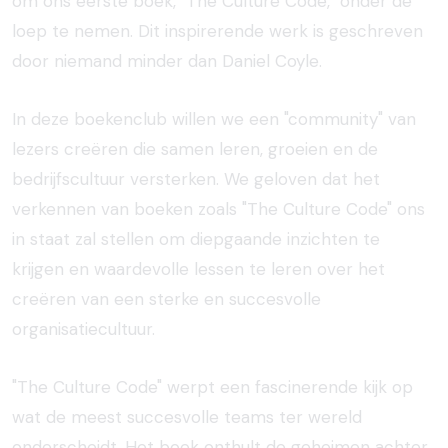
om ons eerste boek, "The Culture Code," onder de
loep te nemen. Dit inspirerende werk is geschreven
door niemand minder dan Daniel Coyle.
In deze boekenclub willen we een "community" van
lezers creëren die samen leren, groeien en de
bedrijfscultuur versterken. We geloven dat het
verkennen van boeken zoals "The Culture Code" ons
in staat zal stellen om diepgaande inzichten te
krijgen en waardevolle lessen te leren over het
creëren van een sterke en succesvolle
organisatiecultuur.
"The Culture Code" werpt een fascinerende kijk op
wat de meest succesvolle teams ter wereld
onderscheidt. Het boek onthult de geheimen achter